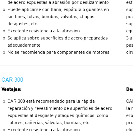
de acero expuestas a abrasión por deslizamiento
esf
Puede aplicarse con llana, espátula o guantes en
sup
sin fines, tolvas, bombas, válvulas, chapas
pue
desgastes, etc.
sup
Excelente resistencia a la abrasión
equ
Se aplica sobre superficies de acero preparadas
3 a
adecuadamente
pas
No se recomienda para componentes de motores
cir
CAR 300
Ventajas:
Des
CAR 300 está recomendado para la rápida
CAR
reparación y revestimiento de superficies de acero
la 
expuestas al desgaste y ataques químicos, como
ero
rotores, cañerías, válvulas, bombas, etc.
pro
Excelente resistencia a la abrasión
efi