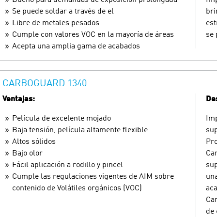
Se puede soldar a través de el
bri
Libre de metales pesados
est
Cumple con valores VOC en la mayoría de áreas
se 
Acepta una amplia gama de acabados
CARBOGUARD 1340
Ventajas:
Des
Película de excelente mojado
Imp
Baja tensión, película altamente flexible
sup
Altos sólidos
Pro
Bajo olor
Car
Fácil aplicación a rodillo y pincel
sup
Cumple las regulaciones vigentes de AIM sobre
una
contenido de Volátiles orgánicos (VOC)
ac
Ca
de 