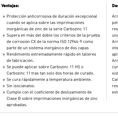
Ventajas:
Des
Protección anticorrosiva de duración excepcional
Arm
cuando se aplica sobre las imprimaciones
pel
inorgánicas de zinc de la serie Carbozinc 11
res
Supera en más del doble los criterios de la prueba
una
de corrosión CX de la norma ISO 12944-9 como
Arm
parte de un sistema inorgánico de dos capas
int
Rendimiento extremadamente rápido en talleres
apl
de fabricación.
Arm
Se puede aplicar sobre Carbozinc 11 HS o
cur
Carbozinc 11 tras tan solo dos horas de curado.
sis
Se cura rápidamente a temperatura ambiente.
Car
Sin isocianatos.
res
Cumple con el coeficiente de deslizamiento de
est
Clase B sobre imprimaciones inorgánicas de zinc
aprobadas.