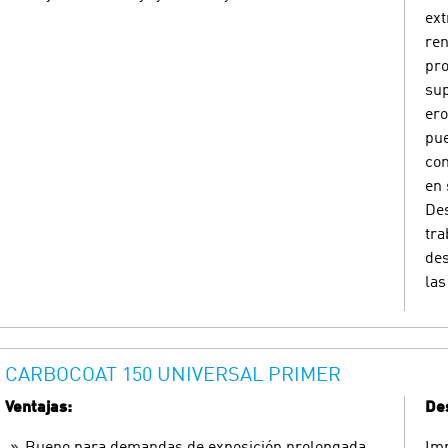
ext
ren
pro
sup
ero
pue
con
en 
Des
tra
des
las
CARBOCOAT 150 UNIVERSAL PRIMER
Ventajas:
Des
Bueno para demandas de exposición prolongada
Imp