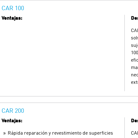
CAR 100
Ventajas:
Des
CAR
sol
suj
100
efi
man
nec
ex
CAR 200
Ventajas:
Des
Rápida reparación y revestimiento de superficies
CAR