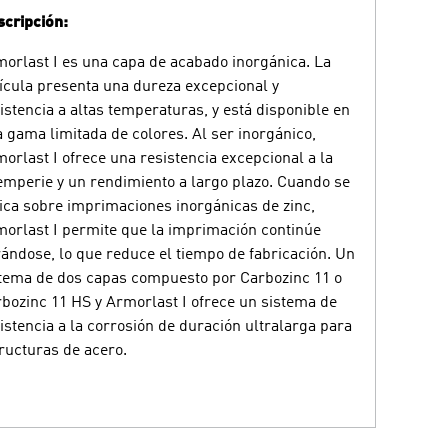
cripción:
orlast I es una capa de acabado inorgánica. La
ícula presenta una dureza excepcional y
istencia a altas temperaturas, y está disponible en
 gama limitada de colores. Al ser inorgánico,
orlast I ofrece una resistencia excepcional a la
emperie y un rendimiento a largo plazo. Cuando se
ica sobre imprimaciones inorgánicas de zinc,
orlast I permite que la imprimación continúe
ándose, lo que reduce el tiempo de fabricación. Un
tema de dos capas compuesto por Carbozinc 11 o
bozinc 11 HS y Armorlast I ofrece un sistema de
istencia a la corrosión de duración ultralarga para
ructuras de acero.