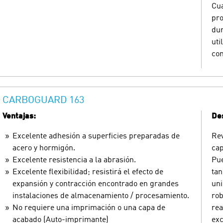
Cua
pro
dur
uti
con
CARBOGUARD 163
Ventajas:
Des
Excelente adhesión a superficies preparadas de
Rev
acero y hormigón.
cap
Excelente resistencia a la abrasión.
Pue
Excelente flexibilidad; resistirá el efecto de
tan
expansión y contracción encontrado en grandes
uni
instalaciones de almacenamiento / procesamiento.
rob
No requiere una imprimación o una capa de
rea
acabado (Auto-imprimante)
exc