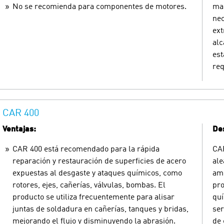
No se recomienda para componentes de motores.
man
nec
ext
alc
est
req
CAR 400
Ventajas:
Des
CAR 400 está recomendado para la rápida
CAR
reparación y restauración de superficies de acero
ale
expuestas al desgaste y ataques químicos, como
ami
rotores, ejes, cañerías, válvulas, bombas. El
pro
producto se utiliza frecuentemente para alisar
quí
juntas de soldadura en cañerías, tanques y bridas,
ser
mejorando el flujo y disminuyendo la abrasión.
de 