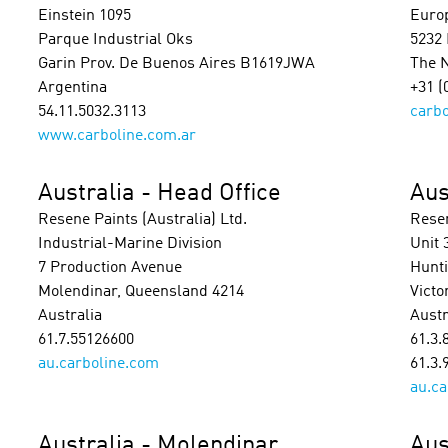
Einstein 1095
Euro
Parque Industrial Oks
5232
Garin Prov. De Buenos Aires B1619JWA
The 
Argentina
+31 (
54.11.5032.3113
carbo
www.carboline.com.ar
Australia - Head Office
Aus
Resene Paints (Australia) Ltd.
Resen
Industrial-Marine Division
Unit 
7 Production Avenue
Hunt
Molendinar, Queensland 4214
Victo
Australia
Austr
61.7.55126600
61.3.
au.carboline.com
61.3.
au.ca
Australia - Molendinar
Aus