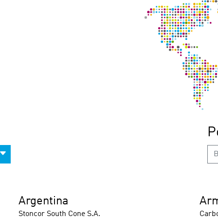
P
Argentina
Ar
Stoncor South Cone S.A.
Carbo