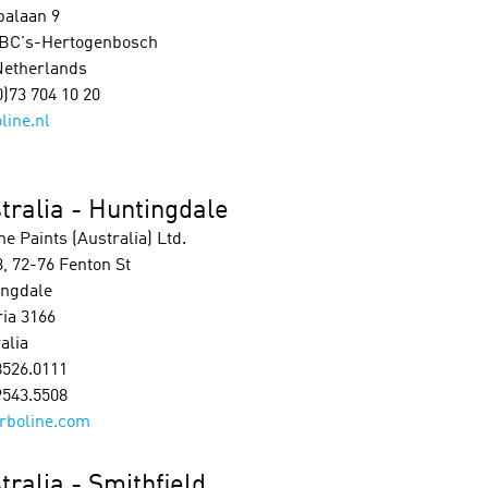
palaan 9
 BC's-Hertogenbosch
Netherlands
0)73 704 10 20
line.nl
tralia - Huntingdale
e Paints (Australia) Ltd.
3, 72-76 Fenton St
ingdale
ria 3166
alia
8526.0111
9543.5508
rboline.com
tralia - Smithfield