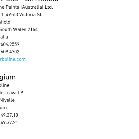
e Paints (Australia) Ltd.
11, 49-63 Victoria St.
field
South Wales 2164
alia
9604.9559
9609.4702
rboline.com
lgium
line
e Travail 9
Nivelle
ium
.49.37.10
.49.37.21