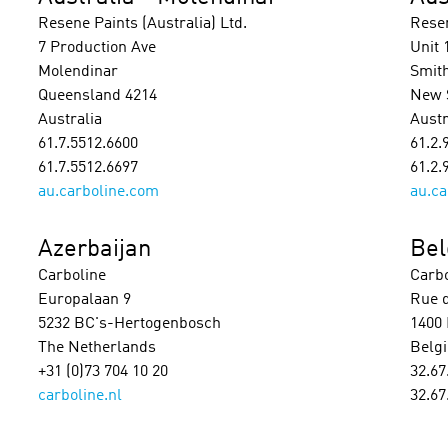
Resene Paints (Australia) Ltd.
Resen
7 Production Ave
Unit 
Molendinar
Smith
Queensland 4214
New 
Australia
Austr
61.7.5512.6600
61.2.
61.7.5512.6697
61.2.
au.carboline.com
au.ca
Azerbaijan
Be
Carboline
Carbo
Europalaan 9
Rue d
5232 BC's-Hertogenbosch
1400 
The Netherlands
Belg
+31 (0)73 704 10 20
32.67
carboline.nl
32.67